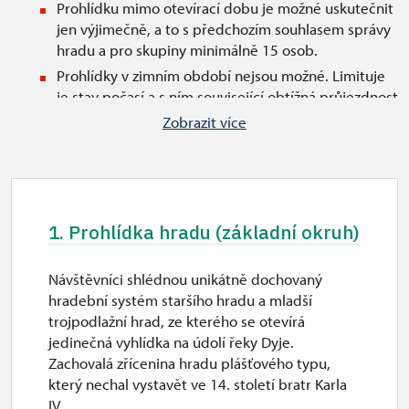
Prohlídku mimo otevírací dobu je možné uskutečnit
jen výjimečně, a to s předchozím souhlasem správy
hradu a pro skupiny minimálně 15 osob.
Prohlídky v zimním období nejsou možné. Limituje
je stav počasí a s ním související obtížná průjezdnost
neudržovaných komunikací a dále situování
Zobrazit více
zříceniny na odloučeném místě stranou hlavních
cest.
Uvedené časy návštěvní doby označují čas otevření
pokladny hradu.
1. Prohlídka hradu (základní okruh)
Státní svátky:
V případě státního svátku v pondělí, máme zavřeno
Návštěvníci shlédnou unikátně dochovaný
v úterý.
hradební systém staršího hradu a mladší
trojpodlažní hrad, ze kterého se otevírá
jedinečná vyhlídka na údolí řeky Dyje.
Zachovalá zřícenina hradu plášťového typu,
který nechal vystavět ve 14. století bratr Karla
IV.,...