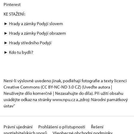
Pinterest
KE STAŽENÍ:
► Hrady a zámky Podyjí slovem
►
Hrady a zámky Podyjí obrazem
►
Hrady středního Podyjí
►
Kdo tu bydlí?
Není-li výslovně uvedeno jinak, podléhají fotografie a texty
licenci
Creative Commons
(CC BY-NC-ND 3.0 CZ) (Uveďte autora |
Neužívejte dílo komerčně | Nezasahujte do díla). Při užití obsahu
uvádějte odkaz na stránky www.npu.cz a „zdroj: Národní památkový
ústav“
Právní ujednání
Prohlášení o přístupnosti
Řešení
spotřebitelských sporů
Všeobecné obchodní podmínky