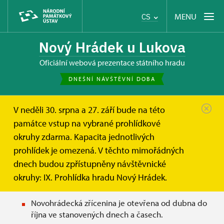
MENU
CS
Nový Hrádek u Lukova
oficiální webová prezentace státního hradu
DNEŠNÍ NÁVŠTĚVNÍ DOBA
V neděli 30. srpna a 27. září bude na této
Nový Hrádek u Lukova
Informace pro návštěvníky
památce vstup na vybrané prohlídkové
Návštěvní doba
okruhy zdarma. Kapacita jednotlivých
prohlídek je omezená. V těchto mimořádných
Návštěvní doba
dnech budou zpřístupněny návštěvnické
okruhy: IX. Prohlídka hradu Nový Hrádek.
Otevírací doba:
Novohrádecká zřícenina je otevřena od dubna do
října ve stanovených dnech a časech.