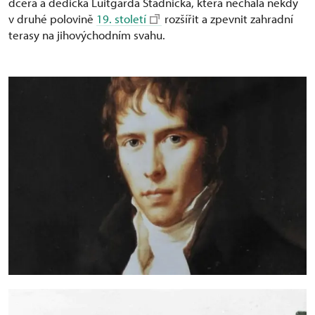
dcera a dědička Luitgarda Stadnická, která nechala někdy
v druhé polovině
19. století
rozšířit a zpevnit zahradní
terasy na jihovýchodním svahu.