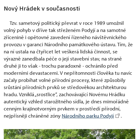
Nový Hrádek v současnosti
Tzv. sametový politický převrat v roce 1989 umožnil
volný pohyb v dříve tak střeženém Podyjí a na samotné
zřícenině i opětovné zavedení řízeného návštěvnického
provozu v garanci Národního památkového ústavu. Tím, že
na ní ustala na čtyřicet let veškerá lidská činnost, se
výrazně zanedbala péče o její stavební stav, na straně
druhé ji to však - trochu paradoxně - ochránilo před
moderními devastacemi. V nepřítomnosti člověka tu navíc
začaly probíhat volné přírodní procesy, které způsobily
srůstání přírodních prvků se středověkou architekturou
hradu. Vzniklá „srostlice“, zachovávající Novému Hrádku
autentický vzhled starožitného sídla, je dnes mimořádně
cenným krajinotvorným prvkem v prostředí přírodní,
nejpřísněji chráněné zóny
Národního parku Podyjí
.