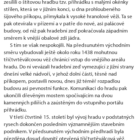
zesílili o štítovou hradbu tzv. přihrádku s malými okénky
střílen, která se v jižním konci, u dna prohloubeného
šíjového příkopu, přimykala k vysoké hranolové věži. Ta se
pak otevírala v přízemí a v patře do nové, asi palácové
budovy, od níž pak hradební zeď pokračovala západním
směrem k vnější obalové zdi jádra.
S tím se však nespokojili. Na předsunutém východním
směru vybudovali ještě okolo roku 1438 mohutnou
třičtvrtěválcovou věž chránící vstup do vnějšího areálu
hradu. Do ní vevázali hradební zeď vymezující z jižní strany
dnešní velké nádvoří, v jehož dolní části, těsně nad
příkopem, postavili novou, dnes již téměř rozpadlou
budovu asi pevnostní funkce. Komunikaci do hradu pak
ukončili dřevěným mostem spočívajícím na dvou
kamenných pilířích a zaústěným do vstupního portálu
přihrádku.
V třetí čtvrtině 15. století byl vývoj hradu v podstatných
rysech dokončen posledním významnějším stavebním
podnikem. V předsunutém východním předhradí byla
přezděna dosud dovnitř otevřená třičtvrtěválcová věž,