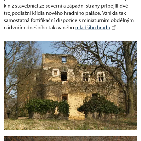
k níž stavebníci ze severní a západní strany připojili dvě
trojpodlažní křídla nového hradního paláce. Vznikla tak
samostatná fortifikační dispozice s miniaturním obdélným
nádvořím dnešního takzvaného
mladšího hradu
.