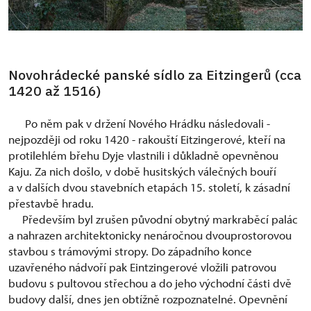
Novohrádecké panské sídlo za Eitzingerů (cca
1420 až 1516)
Po něm pak v držení Nového Hrádku následovali -
nejpozději od roku 1420 - rakouští Eitzingerové, kteří na
protilehlém břehu Dyje vlastnili i důkladně opevněnou
Kaju. Za nich došlo, v době husitských válečných bouří
a v dalších dvou stavebních etapách 15. století, k zásadní
přestavbě hradu.
Především byl zrušen původní obytný markraběcí palác
a nahrazen architektonicky nenáročnou dvouprostorovou
stavbou s trámovými stropy. Do západního konce
uzavřeného nádvoří pak Eintzingerové vložili patrovou
budovu s pultovou střechou a do jeho východní části dvě
budovy další, dnes jen obtížně rozpoznatelné. Opevnění