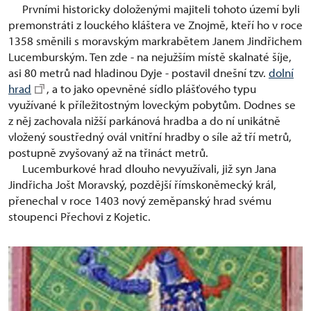
Prvními historicky doloženými majiteli tohoto území byli
premonstráti z louckého kláštera ve Znojmě, kteří ho v roce
1358 směnili s moravským markrabětem Janem Jindřichem
Lucemburským. Ten zde - na nejužším místě skalnaté šíje,
asi 80 metrů nad hladinou Dyje - postavil dnešní tzv.
dolní
hrad
, a to jako opevněné sídlo plášťového typu
využívané k příležitostným loveckým pobytům. Dodnes se
z něj zachovala nižší parkánová hradba a do ní unikátně
vložený soustředný ovál vnitřní hradby o síle až tří metrů,
postupně zvyšovaný až na třináct metrů.
Lucemburkové hrad dlouho nevyužívali, již syn Jana
Jindřicha Jošt Moravský, pozdější římskoněmecký král,
přenechal v roce 1403 nový zeměpanský hrad svému
stoupenci Přechovi z Kojetic.