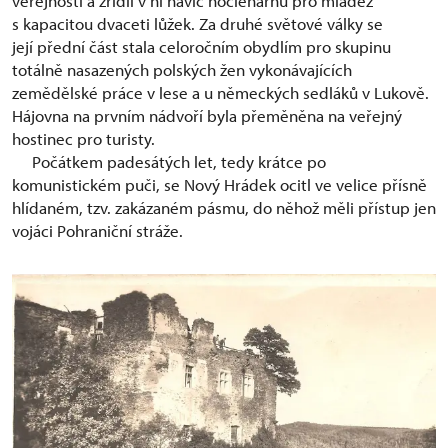
veřejnosti a zřídil v ní navíc noclehárnu pro mládež
s kapacitou dvaceti lůžek. Za druhé světové války se
její přední část stala celoročním obydlím pro skupinu
totálně nasazených polských žen vykonávajících
zemědělské práce v lese a u německých sedláků v Lukově.
Hájovna na prvním nádvoří byla přeměněna na veřejný
hostinec pro turisty.
Počátkem padesátých let, tedy krátce po
komunistickém puči, se Nový Hrádek ocitl ve velice přísně
hlídaném, tzv. zakázaném pásmu, do něhož měli přístup jen
vojáci Pohraniční stráže.