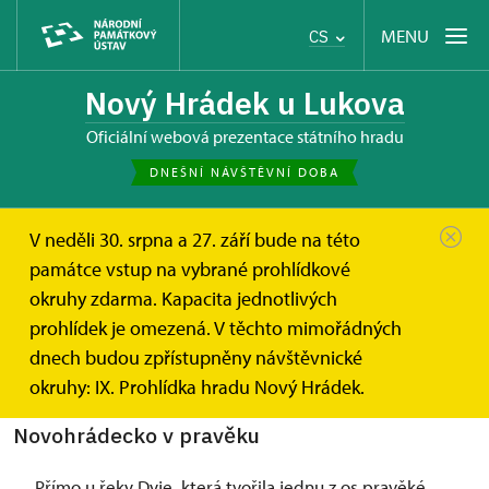
MENU
CS
Nový Hrádek u Lukova
oficiální webová prezentace státního hradu
DNEŠNÍ NÁVŠTĚVNÍ DOBA
V neděli 30. srpna a 27. září bude na této
Nový Hrádek u Lukova
O hradu
Historie
památce vstup na vybrané prohlídkové
okruhy zdarma. Kapacita jednotlivých
Historie
prohlídek je omezená. V těchto mimořádných
dnech budou zpřístupněny návštěvnické
Stavební vývoj, majitelé, krajina
okruhy: IX. Prohlídka hradu Nový Hrádek.
Novohrádecko v pravěku
Přímo u řeky Dyje, která tvořila jednu z os pravěké