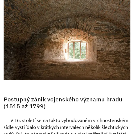
Postupný zánik vojenského významu hradu
(1515 až 1799)
V 16. století se na takto vybudovaném vrchnostenském
sídle vystřídalo v krátkých intervalech několik šlechtických
rodů. Byli to pánové z Bačkovic a s nimi spříznění Kunštáti,