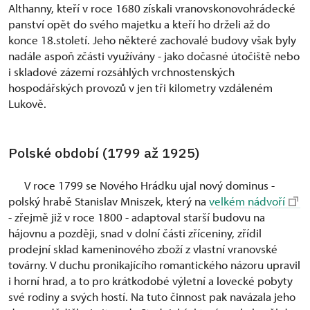
Althanny, kteří v roce 1680 získali vranovskonovohrádecké
panství opět do svého majetku a kteří ho drželi až do
konce 18.století. Jeho některé zachovalé budovy však byly
nadále aspoň zčásti využívány - jako dočasné útočiště nebo
i skladové zázemí rozsáhlých vrchnostenských
hospodářských provozů v jen tři kilometry vzdáleném
Lukově.
Polské období (1799 až 1925)
V roce 1799 se Nového Hrádku ujal nový dominus -
polský hrabě Stanislav Mniszek, který na
velkém nádvoří
- zřejmě již v roce 1800 - adaptoval starší budovu na
hájovnu a později, snad v dolní části zříceniny, zřídil
prodejní sklad kameninového zboží z vlastní vranovské
továrny. V duchu pronikajícího romantického názoru upravil
i horní hrad, a to pro krátkodobé výletní a lovecké pobyty
své rodiny a svých hostí. Na tuto činnost pak navázala jeho