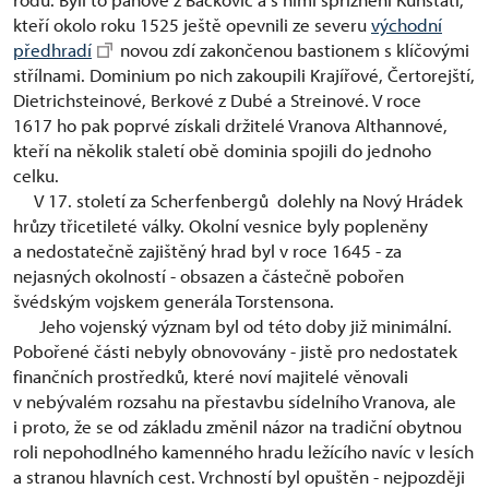
kteří okolo roku 1525 ještě opevnili ze severu
východní
předhradí
novou zdí zakončenou bastionem s klíčovými
střílnami. Dominium po nich zakoupili Krajířové, Čertorejští,
Dietrichsteinové, Berkové z Dubé a Streinové. V roce
1617 ho pak poprvé získali držitelé Vranova Althannové,
kteří na několik staletí obě dominia spojili do jednoho
celku.
V 17. století za Scherfenbergů dolehly na Nový Hrádek
hrůzy třicetileté války. Okolní vesnice byly popleněny
a nedostatečně zajištěný hrad byl v roce 1645 - za
nejasných okolností - obsazen a částečně pobořen
švédským vojskem generála Torstensona.
Jeho vojenský význam byl od této doby již minimální.
Pobořené části nebyly obnovovány - jistě pro nedostatek
finančních prostředků, které noví majitelé věnovali
v nebývalém rozsahu na přestavbu sídelního Vranova, ale
i proto, že se od základu změnil názor na tradiční obytnou
roli nepohodlného kamenného hradu ležícího navíc v lesích
a stranou hlavních cest. Vrchností byl opuštěn - nejpozději