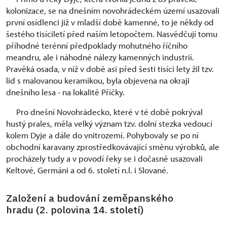
kolonizace, se na dnešním novohrádeckém území usazovali
první osídlenci již v mladší době kamenné, to je někdy od
šestého tisíciletí před naším letopočtem. Nasvědčují tomu
příhodné terénní předpoklady mohutného říčního
meandru, ale i náhodné nálezy kamenných industrií.
Pravěká osada, v níž v době asi před šesti tisíci lety žil tzv.
lid s malovanou keramikou, byla objevena na okraji
dnešního lesa - na lokalitě Příčky.
Pro dnešní Novohrádecko, které v té době pokrýval
hustý prales, měla velký význam tzv. dolní stezka vedoucí
kolem Dyje a dále do vnitrozemí. Pohybovaly se po ní
obchodní karavany zprostředkovávající směnu výrobků, ale
procházely tudy a v povodí řeky se i dočasně usazovali
Keltové, Germáni a od 6. století n.l. i Slované.
Založení a budování zeměpanského
hradu (2. polovina 14. století)