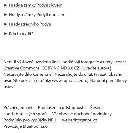
► Hrady a zámky Podyjí slovem
►
Hrady a zámky Podyjí obrazem
►
Hrady středního Podyjí
►
Kdo tu bydlí?
Není-li výslovně uvedeno jinak, podléhají fotografie a texty
licenci
Creative Commons
(CC BY-NC-ND 3.0 CZ) (Uveďte autora |
Neužívejte dílo komerčně | Nezasahujte do díla). Při užití obsahu
uvádějte odkaz na stránky www.npu.cz a „zdroj: Národní památkový
ústav“
Právní ujednání
Prohlášení o přístupnosti
Řešení
spotřebitelských sporů
Všeobecné obchodní podmínky
Podmínky pro výpůjčky NPÚ
webeditor@npu.cz
Provozuje BluePool s.r.o.