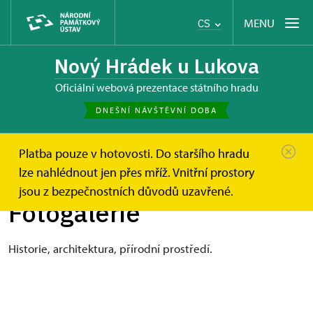
MENU
CS
Nový Hrádek u Lukova
oficiální webová prezentace státního hradu
DNEŠNÍ NÁVŠTĚVNÍ DOBA
Platba pouze v hotovosti. Do staršího hradu
Nový Hrádek u Lukova
Fotogalerie
lze nahlédnout jen přes mříž. Vnitřní prostory
jsou z bezpečnostních důvodů uzavřené.
Fotogalerie
Historie, architektura, přírodní prostředí.