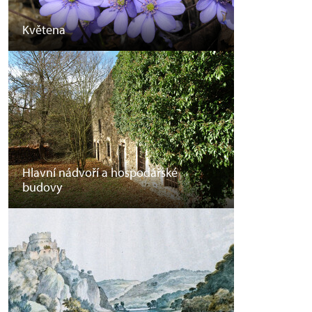
Květena
Hlavní nádvoří a hospodářské
budovy