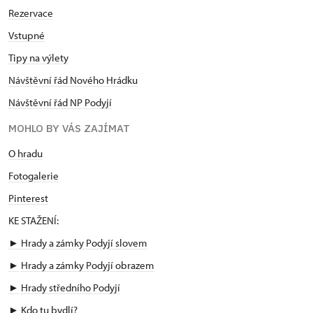
Rezervace
Vstupné
Tipy na výlety
Návštěvní řád Nového Hrádku
Návštěvní řád NP Podyjí
MOHLO BY VÁS ZAJÍMAT
O hradu
Fotogalerie
Pinterest
KE STAŽENÍ:
► Hrady a zámky Podyjí slovem
►
Hrady a zámky Podyjí obrazem
►
Hrady středního Podyjí
►
Kdo tu bydlí?