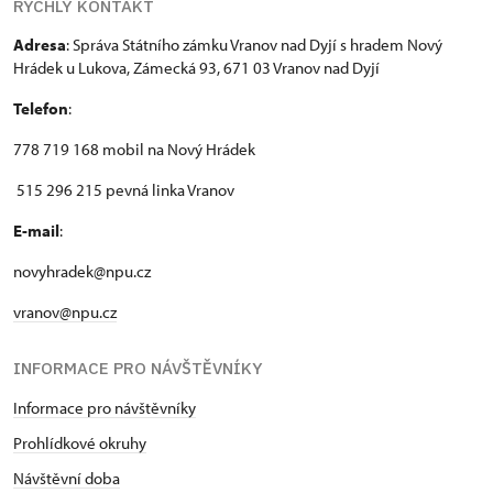
Mitgliedsausweis
RYCHLÝ KONTAKT
Adresa
: Správa Státního zámku Vranov nad Dyjí s hradem Nový
Inhaber der freien Eintrittskarte
kostenlos
Hrádek u Lukova, Zámecká 93, 671 03 Vranov nad Dyjí
Inhaber der freien einmaligen
kostenlos
Telefon
:
Eintrittskarte
778 719 168 mobil na Nový Hrádek
NPÚ-Karte
kostenlos
515 296 215 pevná linka Vranov
"Náš člověk"-Karte
kostenlos
E-mail
:
novyhradek@npu.cz
vranov@npu.cz
INFORMACE PRO NÁVŠTĚVNÍKY
Informace pro návštěvníky
Prohlídkové okruhy
Návštěvní doba