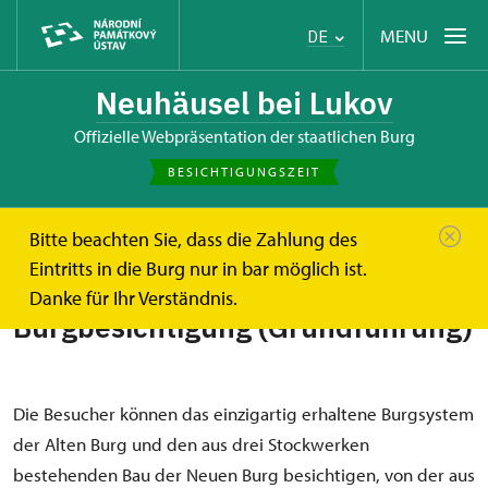
MENU
DE
Neuhäusel bei Lukov
offizielle Webpräsentation der staatlichen Burg
BESICHTIGUNGSZEIT
Bitte beachten Sie, dass die Zahlung des
de
Burgbesichtigung (Grundführung)
Eintritts in die Burg nur in bar möglich ist.
Danke für Ihr Verständnis.
Burgbesichtigung (Grundführung)
Die Besucher können das einzigartig erhaltene Burgsystem
der Alten Burg und den aus drei Stockwerken
bestehenden Bau der Neuen Burg besichtigen, von der aus