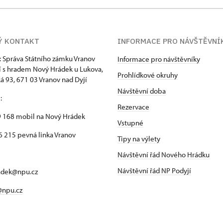
Ý KONTAKT
INFORMACE PRO NÁVŠTĚVNÍ
: Správa Státního zámku Vranov
Informace pro návštěvníky
í s hradem Nový Hrádek u Lukova,
Prohlídkové okruhy
 93, 671 03 Vranov nad Dyjí
Návštěvní doba
n
:
Rezervace
 168 mobil na Nový Hrádek
Vstupné
 215 pevná linka Vranov
Tipy na výlety
Návštěvní řád Nového Hrádku
Návštěvní řád NP Podyjí
adek@npu.cz
@npu.cz