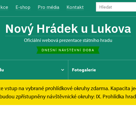
kce
E-shop
Pro média
Kontakt
Nový Hrádek u Lukova
oficiální webová prezentace státního hradu
DNEŠNÍ NÁVŠTĚVNÍ DOBA
du
Fotogalerie
tce vstup na vybrané prohlídkové okruhy zdarma. Kapacita j
udou zpřístupněny návštěvnické okruhy: IX. Prohlídka hra