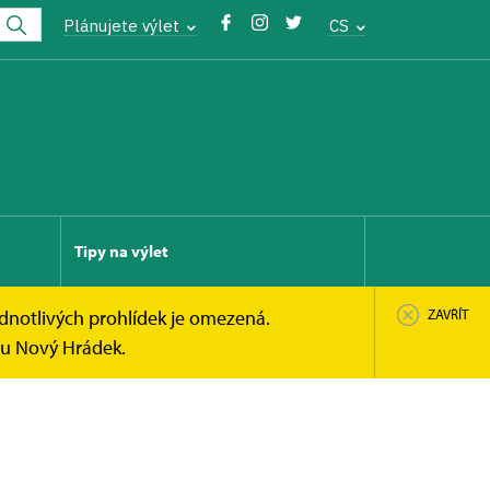
Plánujete výlet
CS
Tipy na výlet
ednotlivých prohlídek je omezená.
ZAVŘÍT
du Nový Hrádek.