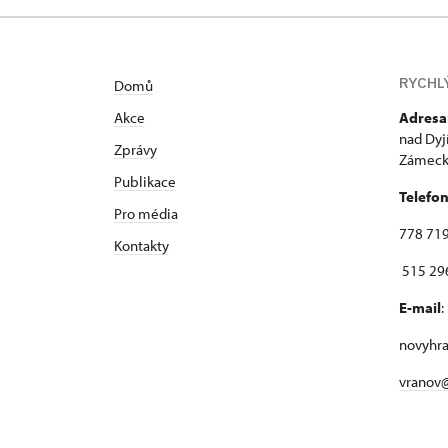
RYCHL
Domů
Akce
Adresa
nad Dyj
Zprávy
Zámecká
Publikace
Telefo
Pro média
778 719
Kontakty
515 296
E-mail
:
novyhr
vranov