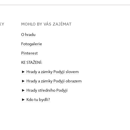
KY
MOHLO BY VÁS ZAJÍMAT
O hradu
Fotogalerie
Pinterest
KE STAŽENÍ:
► Hrady a zámky Podyjí slovem
►
Hrady a zámky Podyjí obrazem
►
Hrady středního Podyjí
►
Kdo tu bydlí?